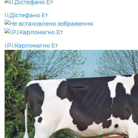
І.І.Дістефано Ет
І.Р.І.Карломагно Ет