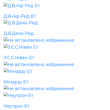
Д.В.Аір Ред Ет
Д.В.Деко Ред
З.С.С.Нівен Ет
Мінарді Ет
Неутрон Ет