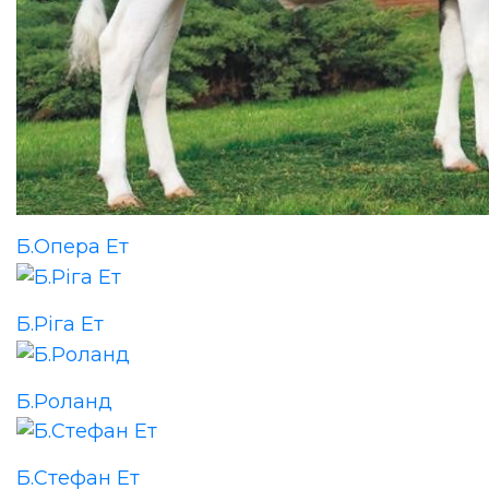
Б.Опера Ет
Б.Ріга Ет
Б.Роланд
Б.Стефан Ет